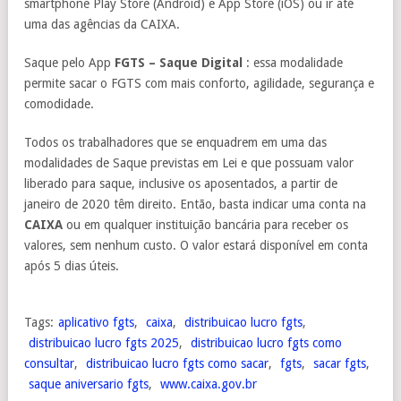
smartphone Play Store (Android) e App Store (iOS) ou ir até
uma das agências da CAIXA.
Saque pelo App
FGTS – Saque Digital
: essa modalidade
permite sacar o FGTS com mais conforto, agilidade, segurança e
comodidade.
Todos os trabalhadores que se enquadrem em uma das
modalidades de Saque previstas em Lei e que possuam valor
liberado para saque, inclusive os aposentados, a partir de
janeiro de 2020 têm direito. Então, basta indicar uma conta na
CAIXA
ou em qualquer instituição bancária para receber os
valores, sem nenhum custo. O valor estará disponível em conta
após 5 dias úteis.
Tags:
aplicativo fgts
,
caixa
,
distribuicao lucro fgts
,
distribuicao lucro fgts 2025
,
distribuicao lucro fgts como
consultar
,
distribuicao lucro fgts como sacar
,
fgts
,
sacar fgts
,
saque aniversario fgts
,
www.caixa.gov.br