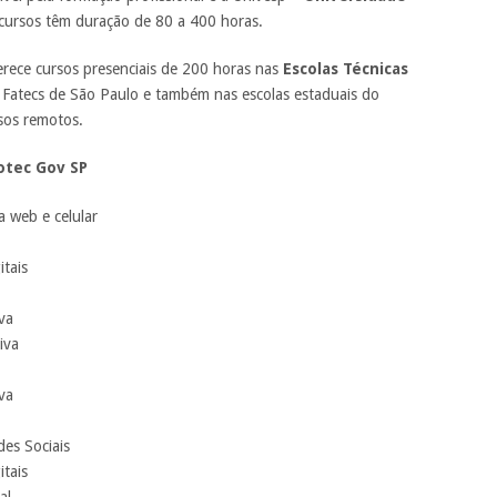
ursos têm duração de 80 a 400 horas.
rece cursos presenciais de 200 horas nas
Escolas Técnicas
Fatecs de São Paulo e também nas escolas estaduais do
sos remotos.
otec Gov SP
 web e celular
itais
va
iva
va
es Sociais
itais