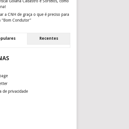
iscal Goiana Cadastro e Sorteios, como
ona!
ar a CNH de graça o que é preciso para
m “Bom Condutor”
opulares
Recentes
NAS
page
etter
ca de privacidade