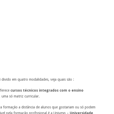
divido em quatro modalidades, veja quais são :
ferece
cursos técnicos integrados com o ensino
uma só matriz curricular.
ra formação a distância de alunos que gostariam ou só podem
sável pela formação profissional é a Univesp –
Universidade