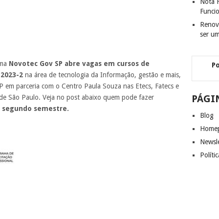
Nota F
Funci
Renov
ser u
ama
Novotec Gov SP abre vagas em cursos de
P
 2023-2
na área de tecnologia da Informação, gestão e mais,
 em parceria com o Centro Paula Souza nas Etecs, Fatecs e
PÁGI
s de São Paulo. Veja no post abaixo quem pode fazer
3 segundo semestre.
Blog
Home
Newsl
Políti