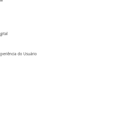
al
gital
xperiência do Usuário