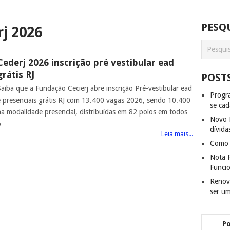
PESQU
rj 2026
Cederj 2026 inscrição pré vestibular ead
grátis RJ
POST
Saiba que a Fundação Cecierj abre inscrição Pré-vestibular ead
Progra
e presenciais grátis RJ com 13.400 vagas 2026, sendo 10.400
se cad
na modalidade presencial, distribuídas em 82 polos em todos
Novo D
o …
dívida
Leia mais...
Como f
Nota F
Funci
Renov
ser u
P