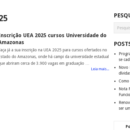
PESQU
25
Inscrição UEA 2025 cursos Universidade do
Amazonas
POST
Faça já a sua inscrição na UEA 2025 para cursos ofertados no
Progra
Estado do Amazonas, onde há campi da universidade estadual
se cad
que abriram cerca de 3.900 vagas em graduação …
Novo D
Leia mais...
dívida
Como f
Nota F
Funci
Renov
ser u
P