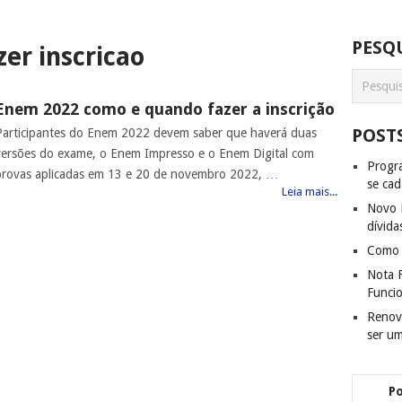
PESQU
er inscricao
Enem 2022 como e quando fazer a inscrição
POST
Participantes do Enem 2022 devem saber que haverá duas
versões do exame, o Enem Impresso e o Enem Digital com
Progra
provas aplicadas em 13 e 20 de novembro 2022, …
se cad
Leia mais...
Novo D
dívida
Como f
Nota F
Funci
Renov
ser u
P