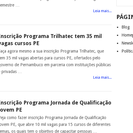
semestre …
Leia mais...
PÁGI
Blog
Home
Inscrição Programa Trilhatec tem 35 mil
vagas cursos PE
Newsl
Faça agora mesmo a sua inscrição Programa Trilhatec, que
Políti
tem 35 mil vagas abertas para cursos PE, ofertados pelo
governo de Pernambuco em parceria com instituições públicas
e privadas …
Leia mais...
Inscrição Programa Jornada de Qualificação
Jovem PE
Veja como fazer inscrição Programa Jornada de Qualificação
Jovem PE, que abre 10 mil vagas para 15 cursos de diferentes
temas, os quais tem o objetivo de capacitar pessoas …