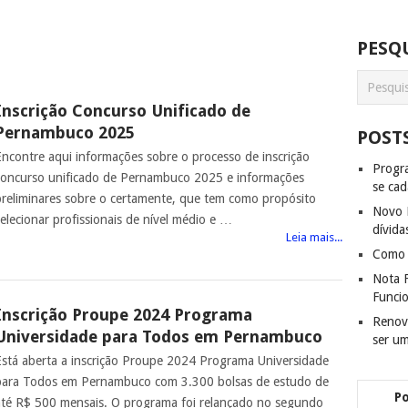
PESQU
Inscrição Concurso Unificado de
Pernambuco 2025
POST
Encontre aqui informações sobre o processo de inscrição
Progra
concurso unificado de Pernambuco 2025 e informações
se cad
preliminares sobre o certamente, que tem como propósito
Novo D
selecionar profissionais de nível médio e …
dívida
Leia mais...
Como f
Nota F
Funci
Inscrição Proupe 2024 Programa
Renov
Universidade para Todos em Pernambuco
ser u
Está aberta a inscrição Proupe 2024 Programa Universidade
para Todos em Pernambuco com 3.300 bolsas de estudo de
P
até R$ 500 mensais. O programa foi relançado no segundo